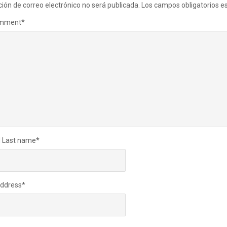
ción de correo electrónico no será publicada.
Los campos obligatorios 
omment
*
d Last name
*
Address
*