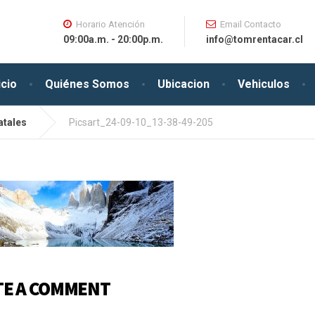
Horario Atención
Email Contacto
09:00a.m. - 20:00p.m.
info@tomrentacar.cl
icio
Quiénes Somos
Ubicacion
Vehiculos
atales
Picsart_24-09-10_13-38-49-205
TE A COMMENT