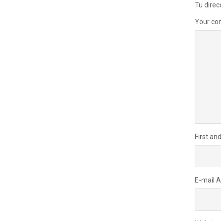
Tu direc
Your c
First an
E-mail 