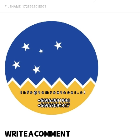
FILENAME_1725992015975
WRITE A COMMENT