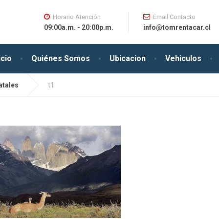
Horario Atención
Email Contacto
09:00a.m. - 20:00p.m.
info@tomrentacar.cl
icio
Quiénes Somos
Ubicacion
Vehiculos
atales
t1