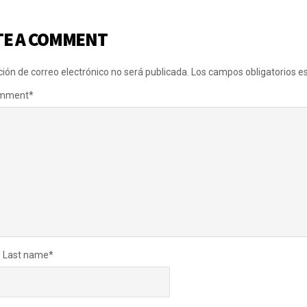
TE A COMMENT
ción de correo electrónico no será publicada.
Los campos obligatorios 
omment
*
d Last name
*