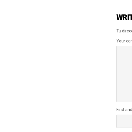
WRI
Tu direc
Your c
First an