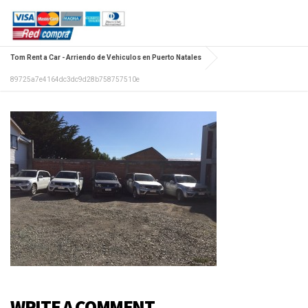
Tom Rent a Car - Arriendo de Vehiculos en Puerto Natales
89725a7e4164dc3dc9d28b758757510e
WRITE A COMMENT